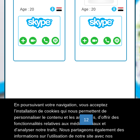
Age : 20
Age : 20
En poursuivant votre navigation, vous acceptez
l'installation de cookies qui nous permettent de
personnaliser le contenu et les annonces, d'offrir des
«
7
8
9
10
11
12
13
14
fonctionnalités relatives aux médias sociaux et
d'analyser notre trafic. Nous partageons également des
15
16
»
informations sur l'utilisation de notre site avec nos