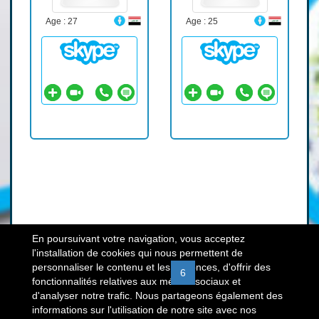
Age : 27
Age : 25
En poursuivant votre navigation, vous acceptez
l'installation de cookies qui nous permettent de
personnaliser le contenu et les annonces, d'offrir des
«
1
2
3
4
5
6
7
8
9
fonctionnalités relatives aux médias sociaux et
d'analyser notre trafic. Nous partageons également des
10
»
informations sur l'utilisation de notre site avec nos