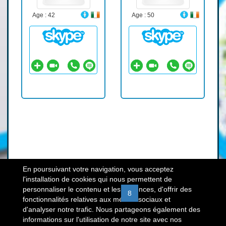
Age : 42
Age : 50
En poursuivant votre navigation, vous acceptez
l'installation de cookies qui nous permettent de
personnaliser le contenu et les annonces, d'offrir des
«
3
4
5
6
7
8
9
10
11
fonctionnalités relatives aux médias sociaux et
d'analyser notre trafic. Nous partageons également des
12
»
informations sur l'utilisation de notre site avec nos