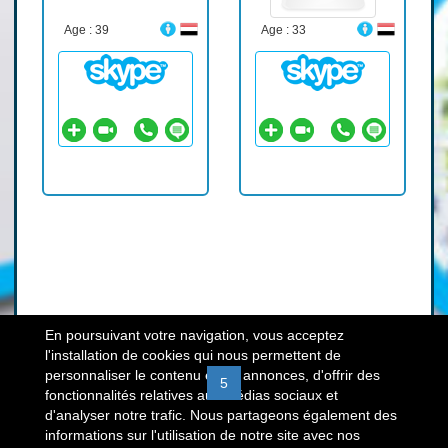
Age : 39
Age : 33
En poursuivant votre navigation, vous acceptez
l'installation de cookies qui nous permettent de
personnaliser le contenu et les annonces, d'offrir des
«
1
2
3
4
5
6
7
8
9
fonctionnalités relatives aux médias sociaux et
d'analyser notre trafic. Nous partageons également des
10
»
informations sur l'utilisation de notre site avec nos